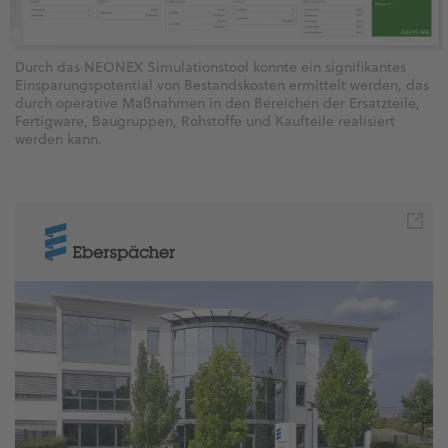
Durch das NEONEX Simulationstool konnte ein signifikantes
Einsparungspotential von Bestandskosten ermittelt werden, das
durch operative Maßnahmen in den Bereichen der Ersatzteile,
Fertigware, Baugruppen, Rohstoffe und Kaufteile realisiert
werden kann.